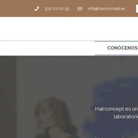
932 01 00 55
info@hairconcept.es
CONÓCENOS
Hairconcept es un
laborator