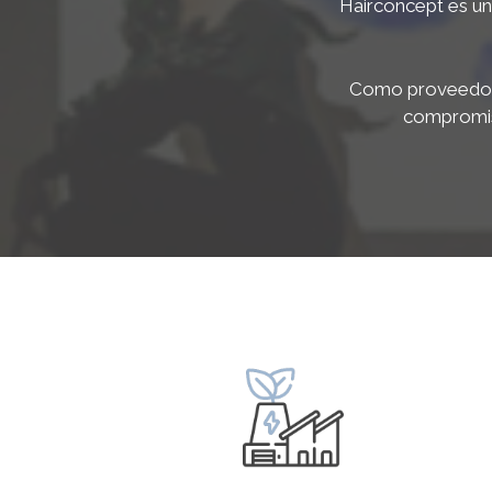
Hairconcept es un
Como proveedore
compromiso