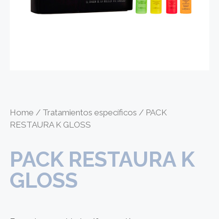
Home
/
Tratamientos específicos
/ PACK
RESTAURA K GLOSS
PACK RESTAURA K
GLOSS