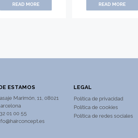
READ MORE
READ MORE
DE ESTAMOS
LEGAL
asaje Marimón, 11, 08021
Política de privacidad
arcelona
Política de cookies
32 01 00 55
Política de redes sociales
nfo@hairconcept.es