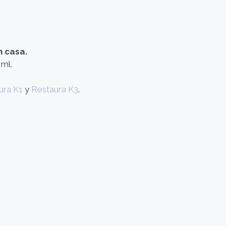
n casa.
 ml.
ura K1
y
Restaura K3
.