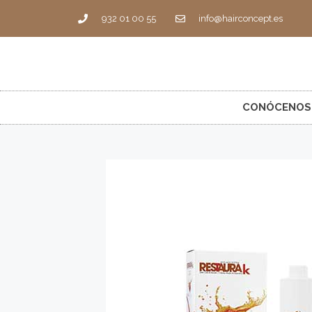
932 01 00 55
info@hairconcept.es
CONÓCENOS